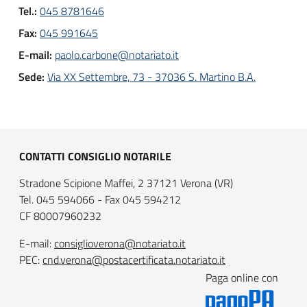
Tel.:
045 8781646
Fax:
045 991645
E-mail:
paolo.carbone@notariato.it
Sede:
Via XX Settembre, 73 - 37036 S. Martino B.A.
CONTATTI CONSIGLIO NOTARILE
Stradone Scipione Maffei, 2 37121 Verona (VR)
Tel. 045 594066 - Fax 045 594212
CF 80007960232
E-mail:
consiglioverona@notariato.it
PEC:
cnd.verona@postacertificata.notariato.it
Paga online con